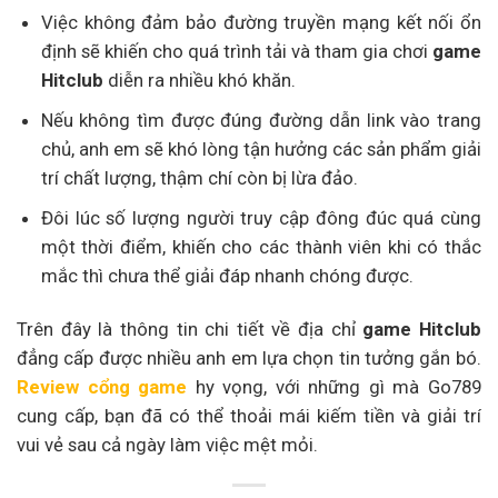
Việc không đảm bảo đường truyền mạng kết nối ổn
định sẽ khiến cho quá trình tải và tham gia chơi
game
Hitclub
diễn ra nhiều khó khăn.
Nếu không tìm được đúng đường dẫn link vào trang
chủ, anh em sẽ khó lòng tận hưởng các sản phẩm giải
trí chất lượng, thậm chí còn bị lừa đảo.
Đôi lúc số lượng người truy cập đông đúc quá cùng
một thời điểm, khiến cho các thành viên khi có thắc
mắc thì chưa thể giải đáp nhanh chóng được.
Trên đây là thông tin chi tiết về địa chỉ
game Hitclub
đẳng cấp được nhiều anh em lựa chọn tin tưởng gắn bó.
Review cổng game
hy vọng, với những gì mà Go789
cung cấp, bạn đã có thể thoải mái kiếm tiền và giải trí
vui vẻ sau cả ngày làm việc mệt mỏi.