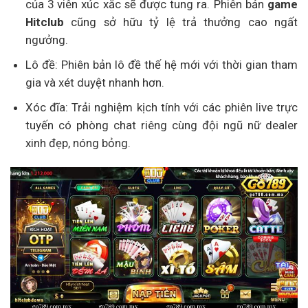
của 3 viên xúc xắc sẽ được tung ra. Phiên bản
game
Hitclub
cũng sở hữu tỷ lệ trả thưởng cao ngất
ngưởng.
Lô đề: Phiên bản lô đề thế hệ mới với thời gian tham
gia và xét duyệt nhanh hơn.
Xóc đĩa: Trải nghiệm kịch tính với các phiên live trực
tuyến có phòng chat riêng cùng đội ngũ nữ dealer
xinh đẹp, nóng bỏng.