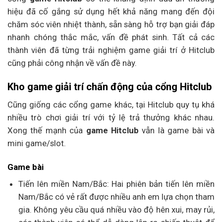
hiệu đã cố gắng sử dụng hết khả năng mang đến đội
chăm sóc viên nhiệt thành, sẵn sàng hỗ trợ bạn giải đáp
nhanh chóng thắc mắc, vấn đề phát sinh. Tất cả các
thành viên đã từng trải nghiệm game giải trí ở Hitclub
cũng phải công nhận về vấn đề này.
Kho game giải trí chấn động của cổng Hitclub
Cũng giống các cổng game khác, tại Hitclub quy tụ khá
nhiều trò chơi giải trí với tỷ lệ trả thưởng khác nhau.
Xong thế mạnh của
game Hitclub
vẫn là game bài và
mini game/slot.
Game bài
Tiến lên miền Nam/Bắc: Hai phiên bản tiến lên miền
Nam/Bắc có vẻ rất được nhiều anh em lựa chọn tham
gia. Không yêu cầu quá nhiều vào độ hên xui, may rủi,