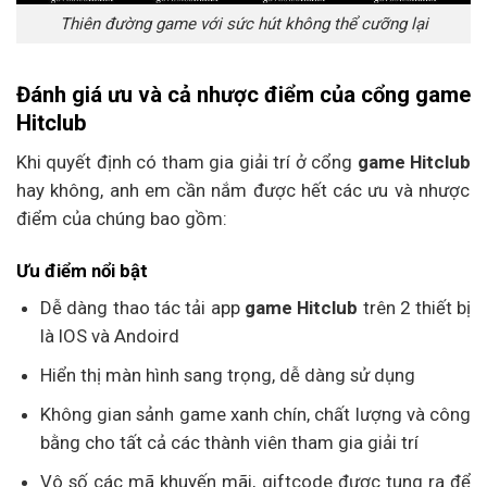
Thiên đường game với sức hút không thể cưỡng lại
Đánh giá ưu và cả nhược điểm của cổng game
Hitclub
Khi quyết định có tham gia giải trí ở cổng
game Hitclub
hay không, anh em cần nắm được hết các ưu và nhược
điểm của chúng bao gồm:
Ưu điểm nổi bật
Dễ dàng thao tác tải app
game Hitclub
trên 2 thiết bị
là IOS và Andoird
Hiển thị màn hình sang trọng, dễ dàng sử dụng
Không gian sảnh game xanh chín, chất lượng và công
bằng cho tất cả các thành viên tham gia giải trí
Vô số các mã khuyến mãi, giftcode được tung ra để