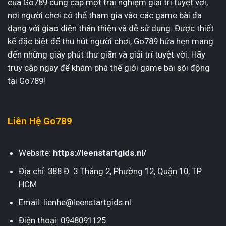
của Go789 cung cấp một trải nghiệm giải trí tuyệt vời,
nơi người chơi có thể tham gia vào các game bài đa
dạng với giao diện thân thiện và dễ sử dụng. Được thiết
kế đặc biệt để thu hút người chơi, Go789 hứa hẹn mang
đến những giây phút thư giãn và giải trí tuyệt vời. Hãy
truy cập ngay để khám phá thế giới game bài sôi động
tại Go789!
Liên Hệ Go789
Website:
https://leenstartgids.nl/
Địa chỉ: 388 Đ. 3 Tháng 2, Phường 12, Quận 10, TP.
HCM
Email:
lienhe@leenstartgids.nl
Điện thoại: 0948091125