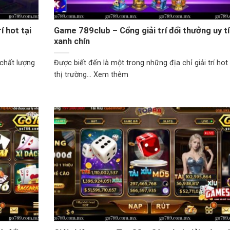
í hot tại
Game 789club – Cổng giải trí đổi thưởng uy tí
xanh chín
 chất lượng
Được biết đến là một trong những địa chỉ giải trí hot 
thị trường... Xem thêm