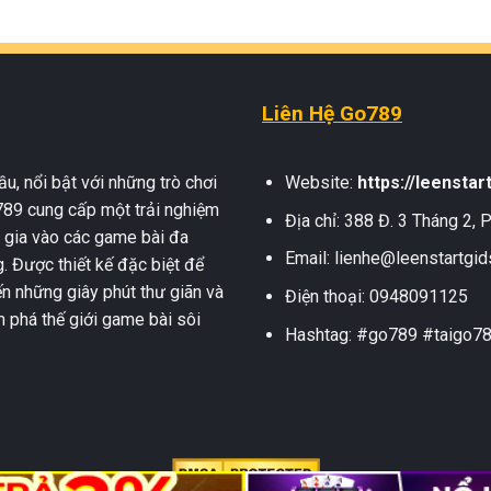
Liên Hệ Go789
u, nổi bật với những trò chơi
Website:
https://leenstart
789 cung cấp một trải nghiệm
Địa chỉ: 388 Đ. 3 Tháng 2,
am gia vào các game bài đa
Email:
lienhe@leenstartgids
g. Được thiết kế đặc biệt để
n những giây phút thư giãn và
Điện thoại: 0948091125
ám phá thế giới game bài sôi
Hashtag: #go789 #taigo