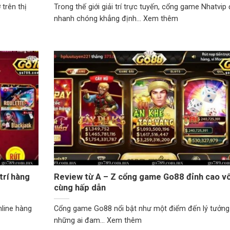
trên thị
Trong thế giới giải trí trực tuyến, cổng game Nhatvip
nhanh chóng khẳng định... Xem thêm
trí hàng
Review từ A – Z cổng game Go88 đỉnh cao v
cùng hấp dẫn
nline hàng
Cổng game Go88 nổi bật như một điểm đến lý tưởng
những ai đam... Xem thêm