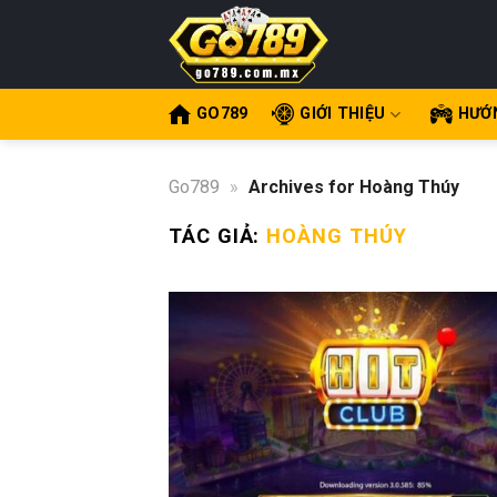
Bỏ
qua
nội
dung
GO789
GIỚI THIỆU
HƯỚ
Go789
»
Archives for Hoàng Thúy
TÁC GIẢ:
HOÀNG THÚY