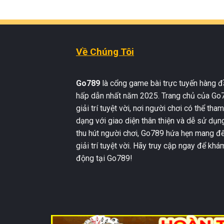
Về Chúng Tôi
Go789
là cổng game bài trực tuyến hàng đầ
hấp dẫn nhất năm 2025. Trang chủ của Go
giải trí tuyệt vời, nơi người chơi có thể th
dạng với giao diện thân thiện và dễ sử dụn
thu hút người chơi, Go789 hứa hẹn mang đế
giải trí tuyệt vời. Hãy truy cập ngay để kh
động tại Go789!