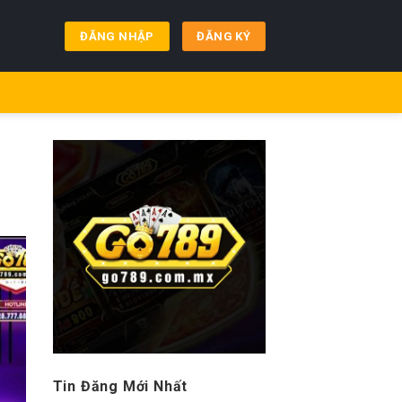
ĐĂNG NHẬP
ĐĂNG KÝ
Tin Đăng Mới Nhất