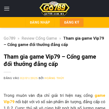
Bỏ
qua
nội
dung
ĐĂNG NHẬP
ĐĂNG KÝ
Go789
»
Review Cổng Game
»
Tham gia game Vip79
– Cổng game đổi thưởng đẳng cấp
Tham gia game Vip79 – Cổng game
đổi thưởng đẳng cấp
ĐĂNG VÀO
02/01/2025
BỞI
HOÀNG THÚY
Trong muôn vàn địa chỉ giải trí hiện nay, cổng
game
Vip79
nổi bật với vô số sản phẩm ấn tượng, đẳng cấp có
1 0 2. Cược thủ sẽ vô cùng bất ngờ bởi số lượng game