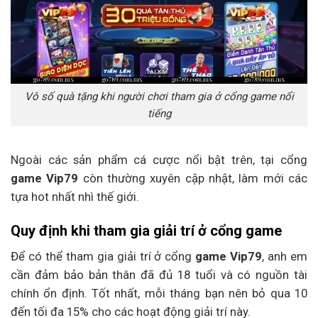
Vô số quà tặng khi người chơi tham gia ở cổng game nổi
tiếng
Ngoài các sản phẩm cá cược nổi bật trên, tại cổng
game Vip79
còn thường xuyên cập nhật, làm mới các
tựa hot nhất nhì thế giới.
Quy định khi tham gia giải trí ở cổng game
Để có thể tham gia giải trí ở cổng
game Vip79
, anh em
cần đảm bảo bản thân đã đủ 18 tuổi và có nguồn tài
chính ổn định. Tốt nhất, mỗi tháng bạn nên bỏ qua 10
đến tối đa 15% cho các hoạt động giải trí này.