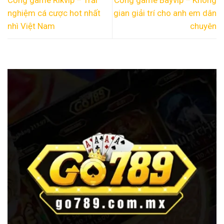
Cổng game Rikvip – Trải
Cổng game Bayvip – Không
nghiệm cá cược hot nhất
gian giải trí cho anh em dân
nhì Việt Nam
chuyên