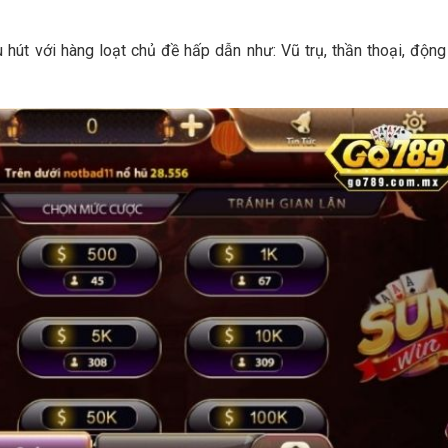
 hút với hàng loạt chủ đề hấp dẫn như: Vũ trụ, thần thoại, động