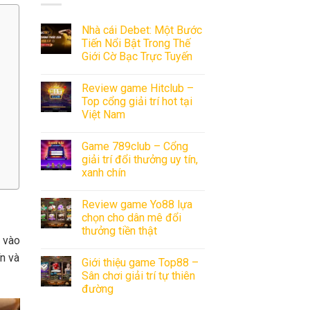
Nhà cái Debet: Một Bước
Tiến Nổi Bật Trong Thế
Giới Cờ Bạc Trực Tuyến
Review game Hitclub –
Top cổng giải trí hot tại
Việt Nam
Game 789club – Cổng
giải trí đổi thưởng uy tín,
xanh chín
Review game Yo88 lựa
chọn cho dân mê đổi
thưởng tiền thật
t vào
ín và
Giới thiệu game Top88 –
Sân chơi giải trí tự thiên
đường