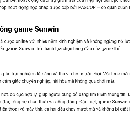
g Caribe, hoạt động dưới sự giám sát của Hiệp hội Bài bạc Châu
hép hoạt động hợp pháp được cấp bởi PAGCOR – cơ quan quản l
cổng game Sunwin
cá cược online với nhiều năm kinh nghiệm và không ngừng nỗ lực
iến
game Sunwin
trở thành lựa chọn hàng đầu của game thủ:
g lại trải nghiệm dễ dàng và thú vị cho người chơi. Với tone mà
 cảm giác chuyên nghiệp, hài hòa mà không quá chói mắt.
nét, bố cục hợp lý, giúp người dùng dễ dàng tìm kiếm thông tin.
n đại, tăng sự chân thực và sống động. Đặc biệt,
game Sunwin
điện thoại và máy tính, cả hai đều chạy mượt mà và không bị giật 