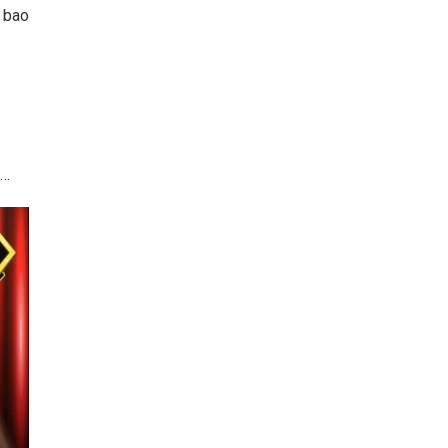
 bao
,…