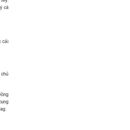
 Mỹ.
ý cá
 cải
u chủ
 Đồng
cung
lag.