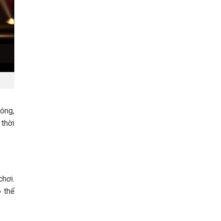
óng,
ời
.
chơi.
 thể