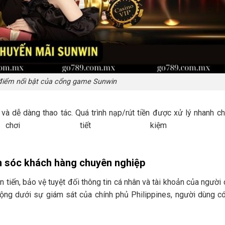
iểm nổi bật của cổng game Sunwin
và dễ dàng thao tác. Quá trình nạp/rút tiền được xử lý nhanh ch
chơi tiết kiệm th
ian
ăm sóc khách hàng chuyên nghiệp
 tiến, bảo vệ tuyệt đối thông tin cá nhân và tài khoản của người 
g dưới sự giám sát của chính phủ Philippines, người dùng có