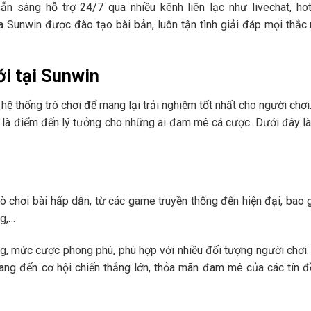
ẵn sàng hỗ trợ 24/7 qua nhiều kênh liên lạc như livechat, hotl
a Sunwin được đào tạo bài bản, luôn tận tình giải đáp mọi thắc
i tại Sunwin
 thống trò chơi để mang lại trải nghiệm tốt nhất cho người chơi
là điểm đến lý tưởng cho những ai đam mê cá cược. Dưới đây là
ò chơi bài hấp dẫn, từ các game truyền thống đến hiện đại, bao 
ng,…
ràng, mức cược phong phú, phù hợp với nhiều đối tượng người chơi
ang đến cơ hội chiến thắng lớn, thỏa mãn đam mê của các tín đ