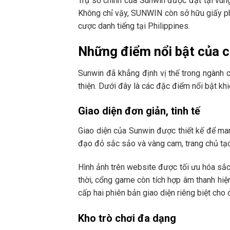
Trụ sở chính của Sunwin được đặt tại vùn
Không chỉ vậy, SUNWIN còn sở hữu giấy p
cược danh tiếng tại Philippines.
Những điểm nổi bật của 
Sunwin đã khẳng định vị thế trong ngành 
thiện. Dưới đây là các đặc điểm nổi bật kh
Giao diện đơn giản, tinh tế
Giao diện của Sunwin được thiết kế để man
đạo đỏ sắc sảo và vàng cam, trang chủ tạo
Hình ảnh trên website được tối ưu hóa sắc 
thời, cổng game còn tích hợp âm thanh hiệ
cấp hai phiên bản giao diện riêng biệt cho 
Kho trò chơi đa dạng