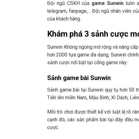
Đội ngũ CSKH của
game Sunwin
luôn s
telegram, fanpage,… Đội ngũ nhân viên củ
của khách hàng.
Khám phá 3 sảnh cược mớ
Sunwin Không ngừng mở rộng và nâng cấp hệ
hơn 2000 tựa game đa dạng, Sunwin chính 
sảnh cược nổi bật tại cổng game này:
Sảnh game bài Sunwin
Sảnh game bài tại Sunwin quy tụ hơn 50 tr
Tiến lên miền Nam, Mậu Binh, Xì Dách, Liê
Mỗi trò chơi được thiết kế với luật lệ rõ 
cạnh đó, các sản phẩm bài tại đây đều m
cược.