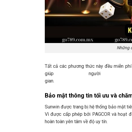
Những đ
Tất cả các phương thức này đều miễn phí 
giúp người 
g
Bảo mật thông tin tối ưu và ch
Sunwin được trang bị hệ thống bảo mật tiên
Vì được cấp phép bởi PAGCOR và hoạt độn
hoàn toàn yên tâm về độ uy tín.