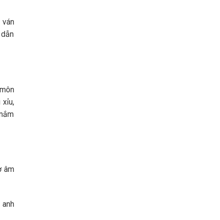
 ván
p dẫn
 môn
 xỉu,
m nắm
hờ âm
, anh