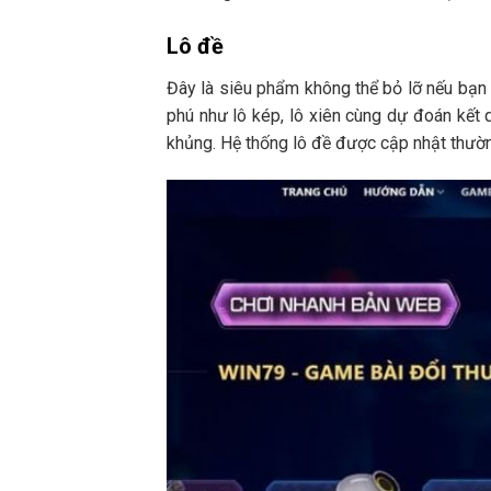
Lô đề
Đây là siêu phẩm không thể bỏ lỡ nếu bạn 
phú như lô kép, lô xiên cùng dự đoán kết
khủng. Hệ thống lô đề được cập nhật thườn