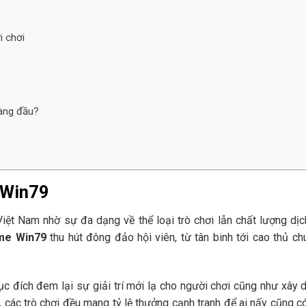
 chơi
hàng đầu?
 Win79
iệt Nam nhờ sự đa dạng về thể loại trò chơi lẫn chất lượng dịc
me Win79
thu hút đông đảo hội viên, từ tân binh tới cao thủ ch
ục đích đem lại sự giải trí mới lạ cho người chơi cũng như xây 
 các trò chơi đều mang tỷ lệ thưởng cạnh tranh để ai nấy cũng c