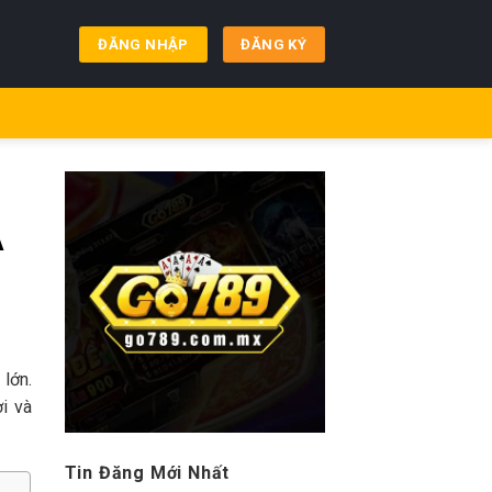
ĐĂNG NHẬP
ĐĂNG KÝ
Á
 lớn.
i và
Tin Đăng Mới Nhất