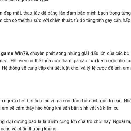
n đẹp mắt, thao tác dễ dàng lẫn đảm bảo minh bạch trong từng
em còn có thể thử sức với chiến thuật, từ đó tăng tính gay cấn, hấ
a
game Win79
, chuyên phát sóng những giải đấu lớn của các bộ
nis… Hội viên có thể thỏa sức tham gia các loại kèo cược như tài
 Hệ thống sẽ cung cấp chi tiết luật chơi và tỷ lệ cược để anh e
 người chơi bởi tính thú vị mà còn đảm bảo tính giải trí cao. N
 em sẽ cảm thấy hào hứng khi săn bắn sinh vật và kiếm xu.
ng đại dương bao la là điểm cộng lớn của trò chơi này. Ngoài ra
ể mang về phần thưởng khủng.